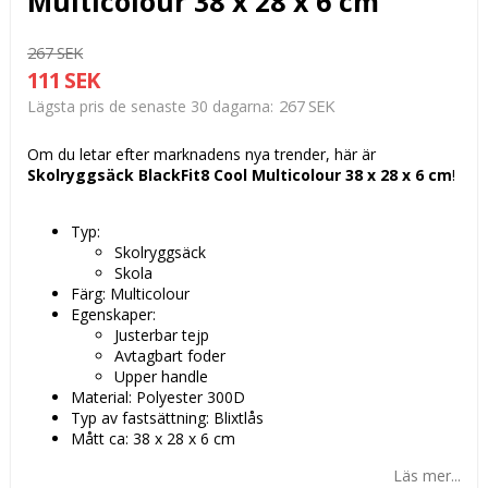
Multicolour 38 x 28 x 6 cm
267 SEK
111 SEK
267 SEK
Lägsta pris de senaste 30 dagarna
Om du letar efter marknadens nya trender, här är
Skolryggsäck BlackFit8 Cool Multicolour 38 x 28 x 6 cm
!
Typ:
Skolryggsäck
Skola
Färg: Multicolour
Egenskaper:
Justerbar tejp
Avtagbart foder
Upper handle
Material: Polyester 300D
Typ av fastsättning: Blixtlås
Mått ca: 38 x 28 x 6 cm
Läs mer...