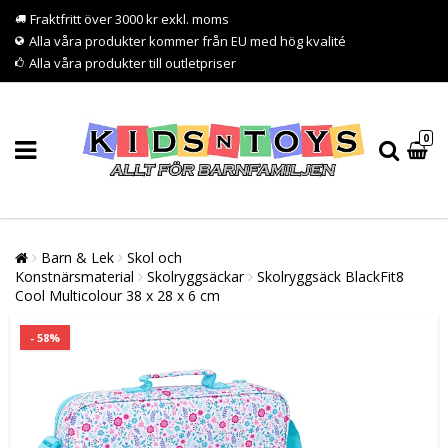
Fraktfritt över 3000 kr exkl. moms
Alla våra produkter kommer från EU med hög kvalité
Alla våra produkter till outletpriser
0
Barn & Lek
Skol och
Konstnärsmaterial
Skolryggsäckar
Skolryggsäck BlackFit8
Cool Multicolour 38 x 28 x 6 cm
- 58%