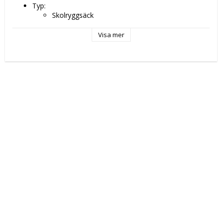
Typ: 
Skolryggsäck
Skola
Färg: Multicolour
Visa mer
Egenskaper: 
Justerbar tejp
Avtagbart foder
Upper handle
Material: Polyester 300D
Typ av fastsättning: Blixtlås
Mått ca: 38 x 28 x 6 cm