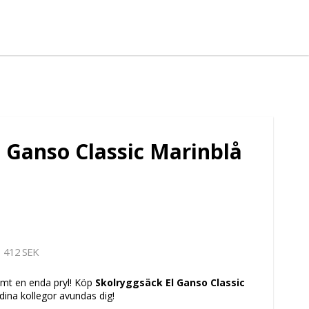
l Ganso Classic Marinblå
412 SEK
lömt en enda pryl! Köp
Skolryggsäck El Ganso Classic
dina kollegor avundas dig!