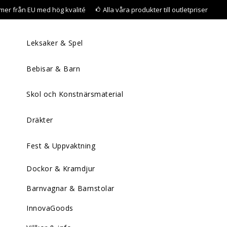
mer från EU med hög kvalité
Alla våra produkter till outletpriser
Leksaker & Spel
Bebisar & Barn
Skol och Konstnärsmaterial
Dräkter
Fest & Uppvaktning
Dockor & Kramdjur
Barnvagnar & Barnstolar
InnovaGoods