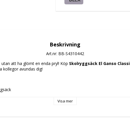
Beskrivning
Art.nr: BB-S4310442
et utan att ha glömt en enda pryl! Köp 
Skolryggsäck El Ganso Classic
na kollegor avundas dig!
ggsäck
å
Visa mer
misk klädsel
handle
yester
tning: Blixtlås