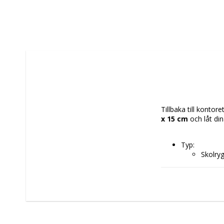
Tillbaka till kontor
x 15 cm
 och låt di
Typ: 
Skolry
Skola
Färg: Marinbl
Egenskaper: 
Ergono
Upper 
Material: Pol
Typ av fastsät