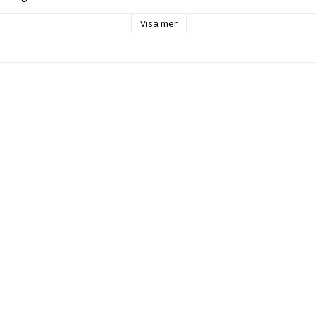
Visa mer
gsäck
un
misk klädsel
handle
d till ryggsäck på hjul
ig
lyester 600D
cka med blixtlås
ka för vattenflaska
x 33 x 10 cm