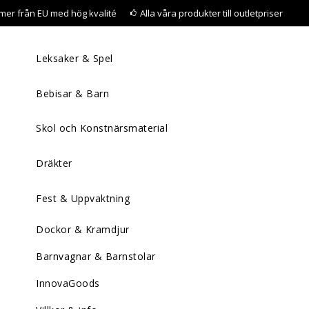
mer från EU med hög kvalité
Alla våra produkter till outletpriser
Leksaker & Spel
Bebisar & Barn
Skol och Konstnärsmaterial
Dräkter
Fest & Uppvaktning
Dockor & Kramdjur
Barnvagnar & Barnstolar
InnovaGoods