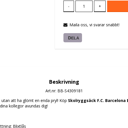
-
+
Maila oss, vi svarar snabbt!
DELA
Beskrivning
Art.nr: BB-S4309181
et utan att ha glömt en enda pryl! Köp 
Skolryggsäck F.C. Barcelona B
 dina kollegor avundas dig!
tning: Blixtlås