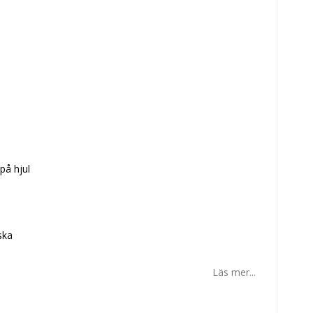
på hjul
ska
Läs mer...