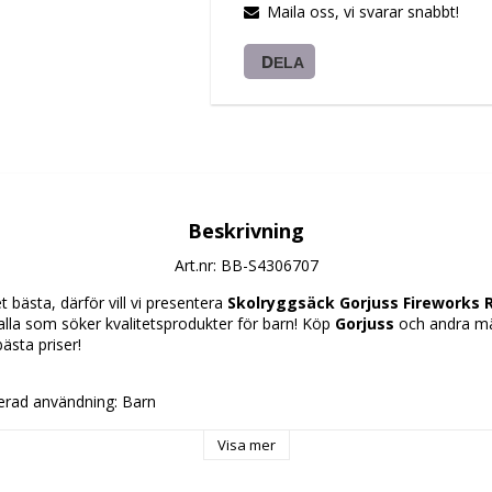
Maila oss, vi svarar snabbt!
DELA
Beskrivning
Art.nr: BB-S4306707
 bästa, därför vill vi presentera 
Skolryggsäck Gorjuss Fireworks R
 alla som söker kvalitetsprodukter för barn! Köp 
Gorjuss
 och andra mä
bästa priser!
ad användning: Barn
tning: Blixtlås
Visa mer
ar
misk klädsel