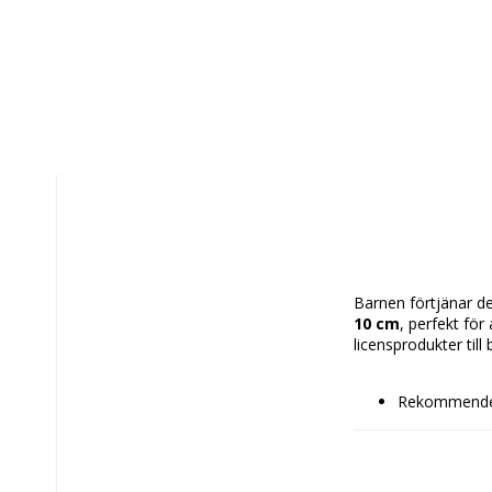
Barnen förtjänar det
10 cm
, perfekt för
licensprodukter till 
Rekommender
Typ av fastsät
Egenskaper: 
Justerb
Ergono