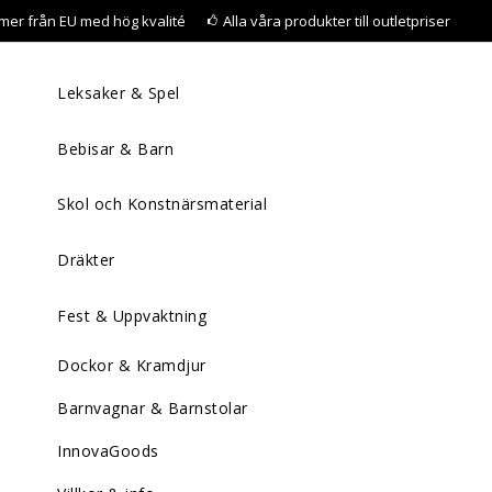
mer från EU med hög kvalité
Alla våra produkter till outletpriser
Leksaker & Spel
Bebisar & Barn
Skol och Konstnärsmaterial
Dräkter
Fest & Uppvaktning
Dockor & Kramdjur
Barnvagnar & Barnstolar
InnovaGoods