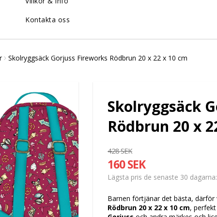
Villkor & info
Kontakta oss
r
Skolryggsäck Gorjuss Fireworks Rödbrun 20 x 22 x 10 cm
Skolryggsäck G
Rödbrun 20 x 2
428 SEK
160 SEK
Lägsta pris de senaste 30 dagarna
Barnen förtjänar det bästa, därför 
Rödbrun 20 x 22 x 10 cm
, perfek
Gorjuss
och andra märkes och licen