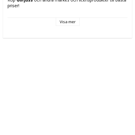
priser!
Typ: 
Visa mer
Skolryggsäck
Skola
Rekommenderad användning: Ungdom
Färg: Lila
Egenskaper: 
Vadderade axelremmar
Ergonomisk klädsel
Upper handle
Design: Glitter
Material: Polyester
Typ av fastsättning: Blixtlås
Innehåller: Framficka med blixtlås
Insida: Beklädd
Mått ca: 31.5 x 40 x 22.5 cm