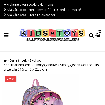
Fraktfritt över 3000 kr exkl. moms
Alla våra produkter kommer från EU med hög kvalité
Alla våra produkter till outletpriser
0
Barn & Lek
Skol och
Konstnärsmaterial
Skolryggsäckar
Skolryggsäck Gorjuss First
prize Lila 31.5 x 40 x 22.5 cm
- 65%