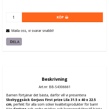
KÖP
Maila oss, vi svarar snabbt!
DELA
Beskrivning
Art.nr: BB-S4306661
Barnen förtjänar det bästa, därför vill vi presentera 
Skolryggsäck Gorjuss First prize Lila 31.5 x 40 x 22.5 
cm
, perfekt för alla som söker kvalitetsprodukter för barn! 
Köp 
Gorjuss
 och andra märkes och licensprodukter till bästa 