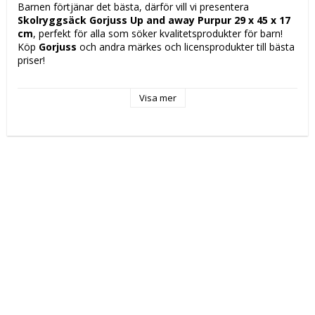
Barnen förtjänar det bästa, därför vill vi presentera 
Skolryggsäck Gorjuss Up and away Purpur 29 x 45 x 17 
cm
, perfekt för alla som söker kvalitetsprodukter för barn! 
Köp 
Gorjuss
 och andra märkes och licensprodukter till bästa 
priser!
Fack: 
Visa mer
2 Fack
Notebook compartment (up to 13,3")
Rekommenderad användning: Ungdom
Typ: 
Skolryggsäck
Skola
Färg: Purpur
Egenskaper: 
Vadderade axelremmar
Förstärkt
Upper handle
Material: Polyester
Typ av fastsättning: Blixtlås
Innehåller: 
Karbinhake
Inre förvaringsfack