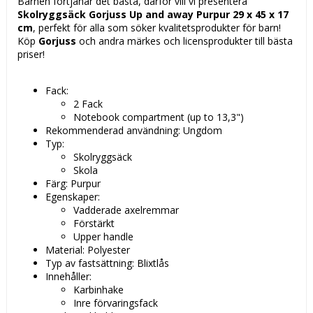
Barnen förtjänar det bästa, därför vill vi presentera
Skolryggsäck Gorjuss Up and away Purpur 29 x 45 x 17
cm
, perfekt för alla som söker kvalitetsprodukter för barn!
Köp
Gorjuss
och andra märkes och licensprodukter till bästa
priser!
Fack:
2 Fack
Notebook compartment (up to 13,3")
Rekommenderad användning: Ungdom
Typ:
Skolryggsäck
Skola
Färg: Purpur
Egenskaper:
Vadderade axelremmar
Förstärkt
Upper handle
Material: Polyester
Typ av fastsättning: Blixtlås
Innehåller:
Karbinhake
Inre förvaringsfack