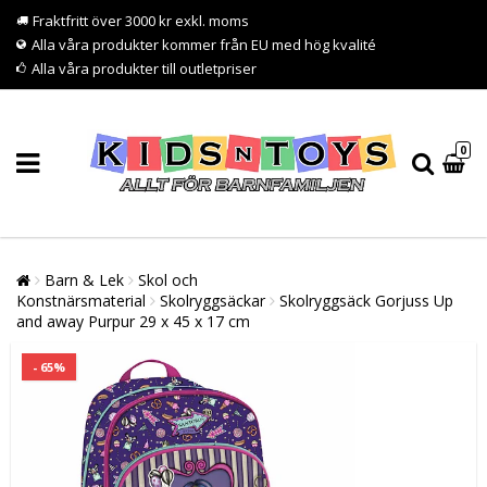
Fraktfritt över 3000 kr exkl. moms
Alla våra produkter kommer från EU med hög kvalité
Alla våra produkter till outletpriser
0
Barn & Lek
Skol och
Konstnärsmaterial
Skolryggsäckar
Skolryggsäck Gorjuss Up
and away Purpur 29 x 45 x 17 cm
- 65%