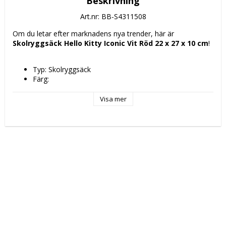
Beskrivning
Art.nr: BB-S4311508
Om du letar efter marknadens nya trender, här är 
Skolryggsäck Hello Kitty Iconic Vit Röd 22 x 27 x 10 cm
!
Typ: Skolryggsäck
Färg: 
Vit
Röd
Visa mer
Material: 
PVC
polypropen
Polyester 300D
Egenskaper: 
Resistent
Borttagbar vagn
Upper handle
Reglagesystem
Personligt ID-kort
Kön: Barn
Höjd: 54 cm
Mått ca: 22 x 27 x 10 cm