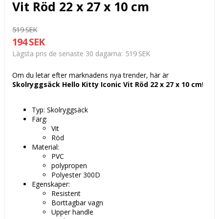
Vit Röd 22 x 27 x 10 cm
519 SEK
194 SEK
519 SEK
Lägsta pris de senaste 30 dagarna
Om du letar efter marknadens nya trender, här är
Skolryggsäck Hello Kitty Iconic Vit Röd 22 x 27 x 10 cm
!
Typ: Skolryggsäck
Färg:
Vit
Röd
Material:
PVC
polypropen
Polyester 300D
Egenskaper:
Resistent
Borttagbar vagn
Upper handle