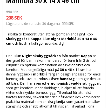
Marinblå 30 x 14 x 46 cm
556 SEK
208 SEK
556 SEK
Lägsta pris de senaste 30 dagarna
Tillbaka till kontoret utan att ha glömt en enda pryl! Köp
Skolryggsäck Kappa Blue night Marinblå 30 x 14 x 46
cm
och låt dina kollegor avundas dig!
Den
Blue Night skolryggsäcken
från märket
Kappa
är
designad för barn, rekommenderad för barn från
3 år
, och
erbjuder en optimal kombination av funktionalitet och
komfort. Med ungefärliga mått på
30 x 46 x 14 cm
har
denna ryggsäck i
mörkblå
färg en design anpassad för enkel
bärning, inklusive ett robustt
övre handtag
som gör den lätt
att bära. Den har även ett
ergonomiskt vadderat
ryggparti
som ger komfort under skoldagen, hjälper till att fördela
vikten och skyddar barnets rygg. Tillverkad för att helst
tvättas för hand, säkerställer den hållbarhet och kombinerar
praktiska material som en
dragkedja
som garanterar säker
stängning och snabb åtkomst till insidan. Tillverkad i Kina