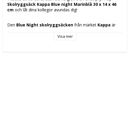
Skolryggsäck Kappa Blue night Marinblå 30 x 14 x 46 
cm
 och låt dina kollegor avundas dig!
Den 
Blue Night skolryggsäcken
 från märket 
Kappa
 är 
designad för barn, rekommenderad för barn från 
3 år
, och 
erbjuder en optimal kombination av funktionalitet och 
Visa mer
komfort. Med ungefärliga mått på 
30 x 46 x 14 cm
 har 
denna ryggsäck i 
mörkblå
 färg en design anpassad för enkel 
bärning, inklusive ett robustt 
övre handtag
 som gör den lätt 
att bära. Den har även ett 
ergonomiskt vadderat
 ryggparti 
som ger komfort under skoldagen, hjälper till att fördela 
vikten och skyddar barnets rygg. Tillverkad för att helst 
tvättas för hand, säkerställer den hållbarhet och kombinerar 
praktiska material som en 
dragkedja
 som garanterar säker 
stängning och snabb åtkomst till insidan. Tillverkad i Kina 
enligt vanliga standarder för barnryggsäckar, med en enkel 
men funktionell stil som möter grundläggande behov hos 
yngre elever. Denna ryggsäck är en praktisk lösning för 
skolrutinen och erbjuder både hållbarhet och komfort i en 
design som passar barn och deras dagliga aktiviteter. 
Sammanfattningsvis är Kappa Blue Night en pålitlig och 
praktisk ryggsäck för att följa barnen under deras skoldagar.