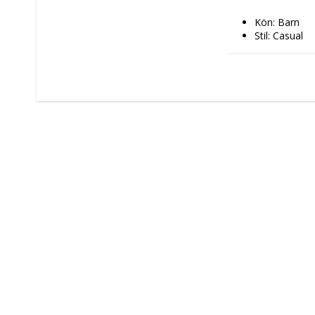
Kön: Barn
Stil: Casual
Innehåller: 
Framfi
Sidofic
Inre fö
Typ: 
Skolry
Skola
Färg: 
Grå
Marinb
Egenskaper: 
Ergono
Upper 
Anpassa
Hörnfö
Material: Po
Typ av fastsät
Fack: 2 Fack
Mått ca: 32 