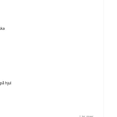
ska
på hjul
Läs mer...