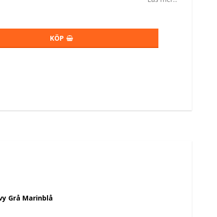
KÖP
y Grå Marinblå 