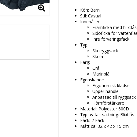
Kön: Barn
Stil: Casual
Innehåller:
Framficka med blixtlås
Sidoficka för vattenfla
Inre förvaringsfack
Typ:
Skolryggsäck
Skola
Färg:
Grå
Marinblå
Egenskaper:
Ergonomisk klädsel
Upper handle
Anpassad till ryggsäck 
Hörnförstärkare
Material: Polyester 600D
Typ av fastsättning: Blixtlås
Fack: 2 Fack
Mått ca: 32 x 42 x 15 cm