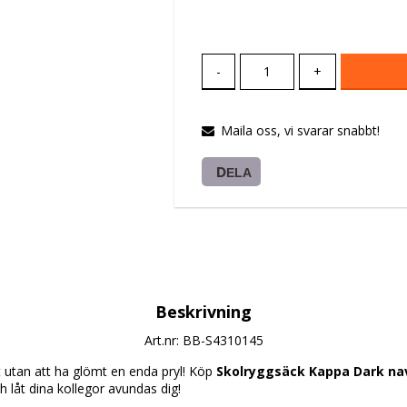
-
+
Maila oss, vi svarar snabbt!
DELA
Beskrivning
Art.nr: BB-S4310145
et utan att ha glömt en enda pryl! Köp 
Skolryggsäck Kappa Dark nav
h låt dina kollegor avundas dig!