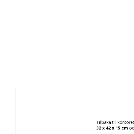
Tillbaka till kontor
32 x 42 x 15 cm
 oc