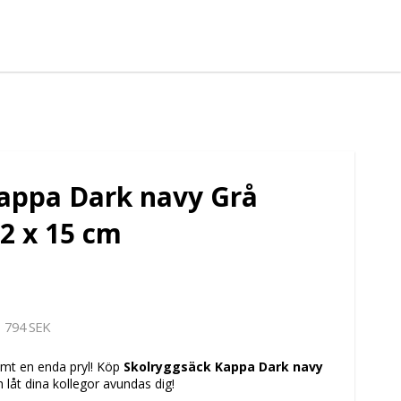
appa Dark navy Grå
42 x 15 cm
794 SEK
lömt en enda pryl! Köp
Skolryggsäck Kappa Dark navy
 låt dina kollegor avundas dig!