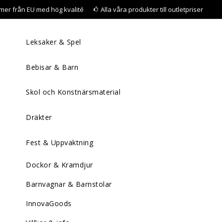
mer från EU med hög kvalité
Alla våra produkter till outletpriser
Leksaker & Spel
Bebisar & Barn
Skol och Konstnärsmaterial
Dräkter
Fest & Uppvaktning
Dockor & Kramdjur
Barnvagnar & Barnstolar
InnovaGoods