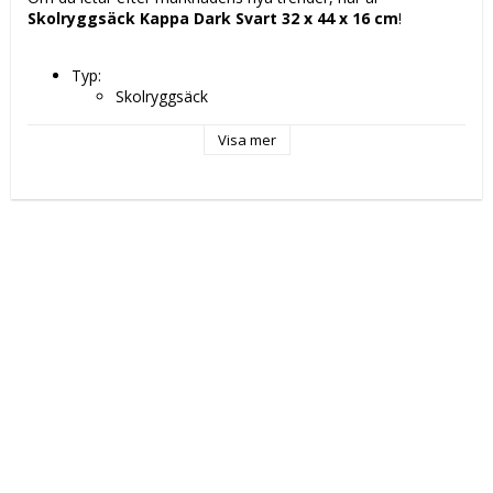
Skolryggsäck Kappa Dark Svart 32 x 44 x 16 cm
!
Typ: 
Skolryggsäck
Skola
Färg: Svart
Visa mer
Egenskaper: 
Ergonomisk klädsel
Upper handle
Anpassad till ryggsäck på hjul
Material: Polyester 600D
Typ av fastsättning: Blixtlås
Fack: 
2 Fack
Sidoficka för vattenflaska x 2
Mått ca: 32 x 44 x 16 cm