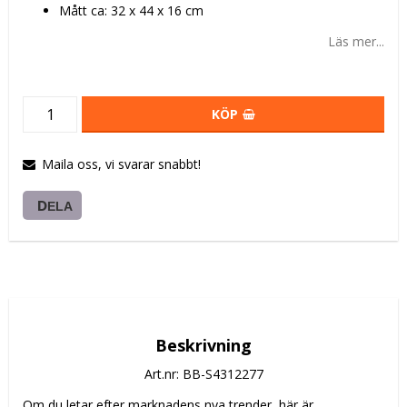
Mått ca: 32 x 44 x 16 cm
Läs mer...
KÖP
Maila oss, vi svarar snabbt!
DELA
Beskrivning
Art.nr: BB-S4312277
Om du letar efter marknadens nya trender, här är 