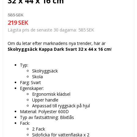
32 x 44 x 16 cm
585 SEK
219 SEK
585 SEK
Lägsta pris de senaste 30 dagarna
Om du letar efter marknadens nya trender, här är
Skolryggsäck Kappa Dark Svart 32 x 44 x 16 cm
!
Typ:
Skolryggsäck
Skola
Färg: Svart
Egenskaper:
Ergonomisk klädsel
Upper handle
Anpassad till ryggsäck på hjul
Material: Polyester 600D
Typ av fastsättning: Blixtlås
Fack:
2 Fack
Sidoficka för vattenflaska x 2