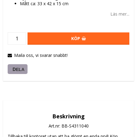
Mått ca: 33 x 42 x 15 cm
Läs mer...
KÖP
Maila oss, vi svarar snabbt!
DELA
Beskrivning
Art.nr: BB-S4311040
Tillbaka till kontoret utan att ha glömt en enda pryl! Köp 