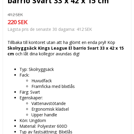
barrio Svart 33 x 42 x 15 cm
412 SEK
220 SEK
412 SEK
Lägsta pris de senaste 30 dagarna
Tillbaka till kontoret utan att ha glömt en enda pryl! Köp
Skolryggsäck Kings League El barrio Svart 33 x 42 x 15
cm
och låt dina kollegor avundas dig!
Typ: Skolryggsäck
Fack:
Huvudfack
Framficka med blixtlås
Färg: Svart
Egenskaper:
Vattenavstötande
Ergonomisk klädsel
Upper handle
Kön: Ungdom
Material: Polyester 600D
Typ av fastsättning: Blixtlås