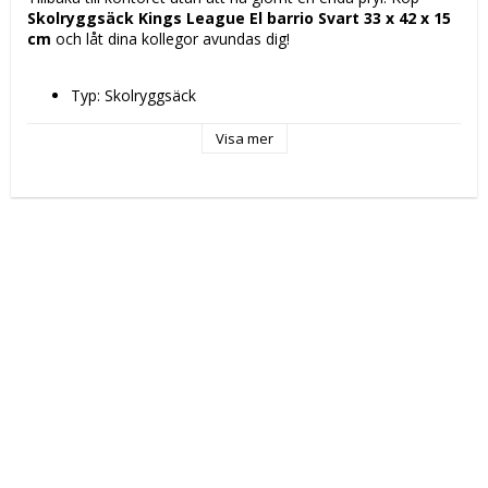
Skolryggsäck Kings League El barrio Svart 33 x 42 x 15 
cm
 och låt dina kollegor avundas dig!
Typ: Skolryggsäck
Fack: 
Huvudfack
Visa mer
Framficka med blixtlås
Färg: Svart
Egenskaper: 
Vattenavstötande
Ergonomisk klädsel
Upper handle
Kön: Ungdom
Material: Polyester 600D
Typ av fastsättning: Blixtlås
Mått ca: 33 x 42 x 15 cm