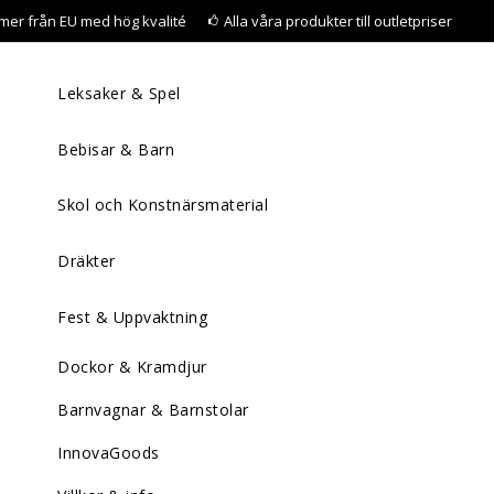
mer från EU med hög kvalité
Alla våra produkter till outletpriser
Leksaker & Spel
Bebisar & Barn
Skol och Konstnärsmaterial
Dräkter
Fest & Uppvaktning
Dockor & Kramdjur
Barnvagnar & Barnstolar
InnovaGoods