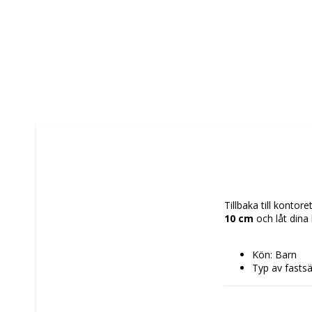
Tillbaka till kontor
10 cm
 och låt dina
Kön: Barn
Typ av fastsät
Stil: Casual
Fack: 1 Fack
Typ: Skolryg