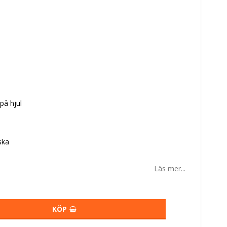
på hjul
ska
Läs mer...
KÖP