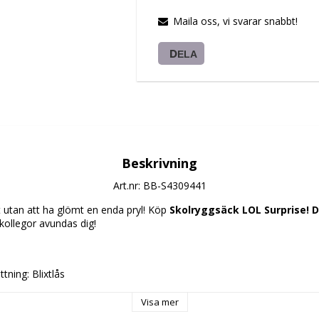
Maila oss, vi svarar snabbt!
DELA
Beskrivning
Art.nr: BB-S4309441
et utan att ha glömt en enda pryl! Köp 
Skolryggsäck LOL Surprise! Div
 kollegor avundas dig!
tning: Blixtlås
Visa mer
gsäck