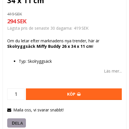
34 x 11 cm
419 SEK
294 SEK
419 SEK
Lägsta pris de senaste 30 dagarna
Om du letar efter marknadens nya trender, här är
Skolryggsäck Miffy Buddy 26 x 34 x 11 cm
!
Typ: Skolryggsäck
Läs mer...
KÖP
Maila oss, vi svarar snabbt!
DELA