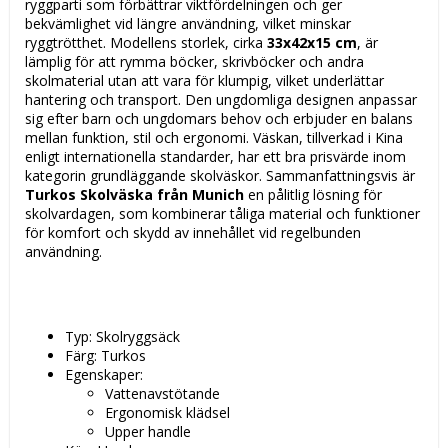
ryggparti som förbättrar viktfördelningen och ger
bekvämlighet vid längre användning, vilket minskar
ryggtrötthet. Modellens storlek, cirka
33x42x15 cm
, är
lämplig för att rymma böcker, skrivböcker och andra
skolmaterial utan att vara för klumpig, vilket underlättar
hantering och transport. Den ungdomliga designen anpassar
sig efter barn och ungdomars behov och erbjuder en balans
mellan funktion, stil och ergonomi. Väskan, tillverkad i Kina
enligt internationella standarder, har ett bra prisvärde inom
kategorin grundläggande skolväskor. Sammanfattningsvis är
Turkos Skolväska från Munich
en pålitlig lösning för
skolvardagen, som kombinerar tåliga material och funktioner
för komfort och skydd av innehållet vid regelbunden
användning.
Typ: Skolryggsäck
Färg: Turkos
Egenskaper:
Vattenavstötande
Ergonomisk klädsel
Upper handle