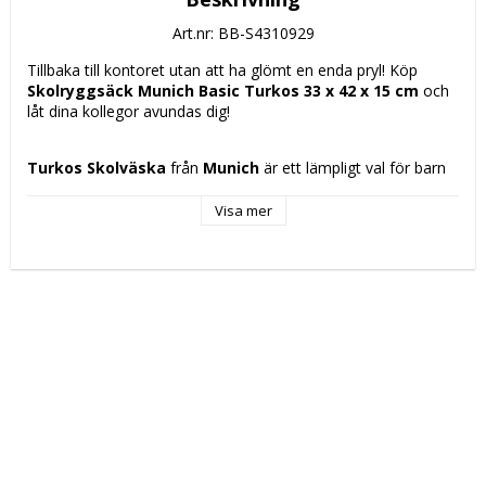
Art.nr: BB-S4310929
Tillbaka till kontoret utan att ha glömt en enda pryl! Köp 
Skolryggsäck Munich Basic Turkos 33 x 42 x 15 cm
 och 
låt dina kollegor avundas dig!
Turkos Skolväska
 från 
Munich
 är ett lämpligt val för barn 
och ungdomar från 3 år som söker en praktisk, tålig och 
bekväm lösning för daglig transport. Tillverkad i 
600d 
Visa mer
polyester
, ett robust och hållbart material, har den en 
design i 
turkos
 som ger en fräsch och personlig touch. 
Bland dess tekniska egenskaper utmärker sig det 
vattenavvisande tyget
 som skyddar väskans innehåll mot 
fukt och stänk, vilket ökar funktionaliteten och slitstyrkan vid 
daglig användning. Den har dessutom ett 
blixtlåssystem
som garanterar säkerhet och enkel åtkomst. För optimal 
komfort har Munich lagt till ett 
ergonomiskt vadderat
ryggparti som förbättrar viktfördelningen och ger 
bekvämlighet vid längre användning, vilket minskar 
ryggtrötthet. Modellens storlek, cirka 
33x42x15 cm
, är 
lämplig för att rymma böcker, skrivböcker och andra 
skolmaterial utan att vara för klumpig, vilket underlättar 