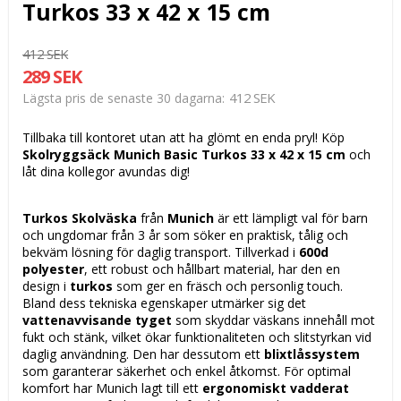
Turkos 33 x 42 x 15 cm
412 SEK
289 SEK
412 SEK
Lägsta pris de senaste 30 dagarna
Tillbaka till kontoret utan att ha glömt en enda pryl! Köp
Skolryggsäck Munich Basic Turkos 33 x 42 x 15 cm
och
låt dina kollegor avundas dig!
Turkos Skolväska
från
Munich
är ett lämpligt val för barn
och ungdomar från 3 år som söker en praktisk, tålig och
bekväm lösning för daglig transport. Tillverkad i
600d
polyester
, ett robust och hållbart material, har den en
design i
turkos
som ger en fräsch och personlig touch.
Bland dess tekniska egenskaper utmärker sig det
vattenavvisande tyget
som skyddar väskans innehåll mot
fukt och stänk, vilket ökar funktionaliteten och slitstyrkan vid
daglig användning. Den har dessutom ett
blixtlåssystem
som garanterar säkerhet och enkel åtkomst. För optimal
komfort har Munich lagt till ett
ergonomiskt vadderat