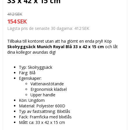
33 x 42 x 15 cm
412 SEK
154 SEK
412 SEK
Lägsta pris de senaste 30 dagarna
Tillbaka till kontoret utan att ha glömt en enda pryl! Köp
Skolryggsäck Munich Royal Blå 33 x 42 x 15 cm
och låt
dina kollegor avundas dig!
Typ: Skolryggsäck
Färg: Blå
Egenskaper:
Vattenavstötande
Ergonomisk klädsel
Upper handle
Kön: Ungdom
Material: Polyester 600D
Typ av fastsättning: Blixtlås
Fack: Framficka med blixtlås
Mått ca: 33 x 42 x 15 cm