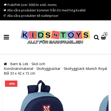
Fraktfritt över 3000 kr exkl. moms
Alla våra produkter kommer från EU med hög kvalité
Alla våra produkter till outletpriser
0
Barn & Lek
Skol och
Konstnärsmaterial
Skolryggsäckar
Skolryggsäck Munich Royal
Blå 33 x 42 x 15 cm
- 63%