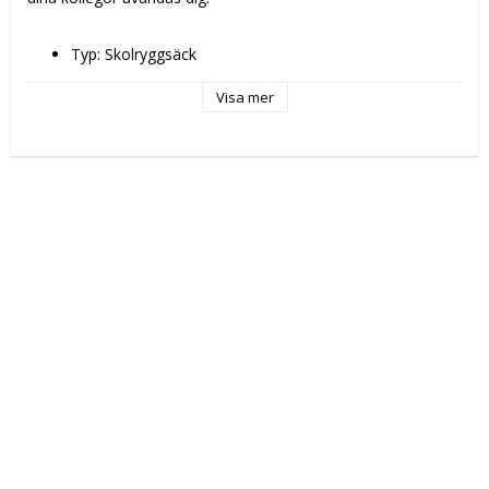
Typ: Skolryggsäck
Färg: Blå
Egenskaper: 
Visa mer
Vattenavstötande
Ergonomisk klädsel
Upper handle
Kön: Ungdom
Material: Polyester 600D
Typ av fastsättning: Blixtlås
Fack: Framficka med blixtlås
Mått ca: 33 x 42 x 15 cm