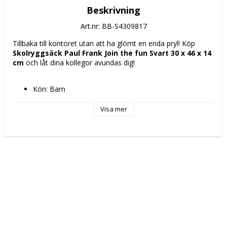
Beskrivning
Art.nr: BB-S4309817
Tillbaka till kontoret utan att ha glömt en enda pryl! Köp 
Skolryggsäck Paul Frank Join the fun Svart 30 x 46 x 14 
cm
 och låt dina kollegor avundas dig!
Kön: Barn
Stil: Casual
Fack: 1 Fack
Visa mer
Typ: 
Skolryggsäck
Skola
Färg: Svart
Egenskaper: 
Ergonomisk klädsel
Upper handle
Anpassad till ryggsäck på hjul
Material: Polyester 300D
Typ av fastsättning: Blixtlås
Innehåller: 
Framficka med blixtlås