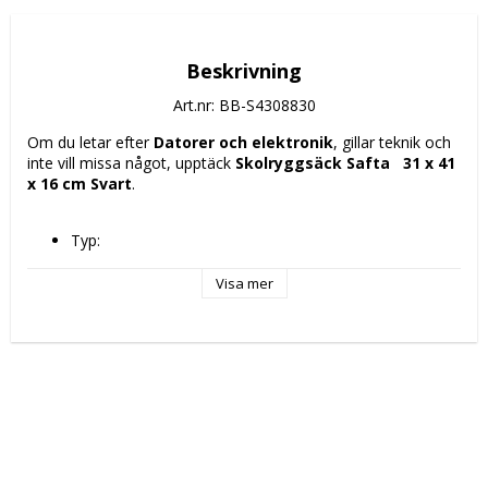
Beskrivning
Art.nr: BB-S4308830
Om du letar efter 
Datorer och elektronik
, gillar teknik och 
inte vill missa något, upptäck 
Skolryggsäck Safta   31 x 41 
x 16 cm Svart
.
Typ: 
Laptopryggsäck
Skolryggsäck
Visa mer
Material: Polyester
Fack: 
Huvudfack
Notebook compartment (up to 14,1")
Tablet compartment (up to 10,6")
Färg: Svart
Egenskaper: 
Mobilficka
Vadderade axelremmar