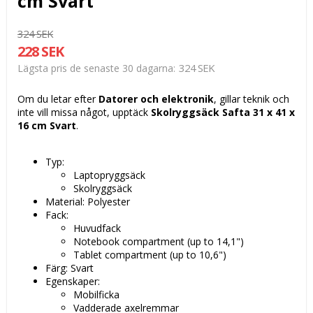
cm Svart
324 SEK
228 SEK
324 SEK
Lägsta pris de senaste 30 dagarna
Om du letar efter
Datorer och elektronik
, gillar teknik och
inte vill missa något, upptäck
Skolryggsäck Safta 31 x 41 x
16 cm Svart
.
Typ:
Laptopryggsäck
Skolryggsäck
Material: Polyester
Fack:
Huvudfack
Notebook compartment (up to 14,1")
Tablet compartment (up to 10,6")
Färg: Svart
Egenskaper:
Mobilficka
Vadderade axelremmar