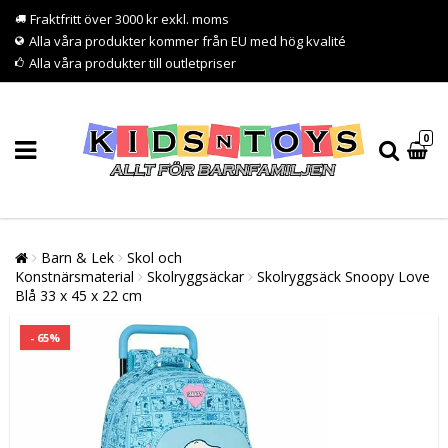
Fraktfritt över 3000 kr exkl. moms
Alla våra produkter kommer från EU med hög kvalité
Alla våra produkter till outletpriser
0
Barn & Lek
Skol och
Konstnärsmaterial
Skolryggsäckar
Skolryggsäck Snoopy Love
Blå 33 x 45 x 22 cm
- 65%