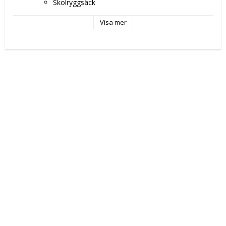
Skolryggsäck
Skola
Färg: Blå
Visa mer
Egenskaper: 
Borttagbar
Förstärkt
Ergonomisk klädsel
Personligt ID-kort
Höjd: 93 cm
Material: Polyester 300D
Typ av fastsättning: Blixtlås
Fack: 
Ficka fram
Huvudfack
Sidoficka för vattenflaska
Mått ca: 33 x 45 x 22 cm