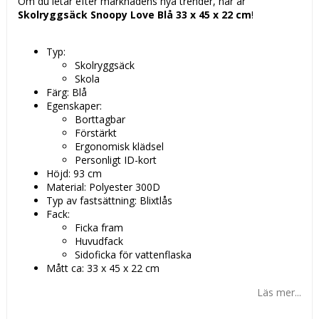
Om du letar efter marknadens nya trender, här är
Skolryggsäck Snoopy Love Blå 33 x 45 x 22 cm
!
Typ:
Skolryggsäck
Skola
Färg: Blå
Egenskaper:
Borttagbar
Förstärkt
Ergonomisk klädsel
Personligt ID-kort
Höjd: 93 cm
Material: Polyester 300D
Typ av fastsättning: Blixtlås
Fack:
Ficka fram
Huvudfack
Sidoficka för vattenflaska
Mått ca: 33 x 45 x 22 cm
Läs mer...