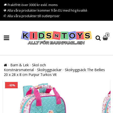
Fraktfritt över 3000 kr exkl. moms
Alla våra produkter kommer från EU med hög kvalité
Alla våra produkter till outletpriser
0
Barn & Lek
Skol och
Konstnärsmaterial
Skolryggsäckar
Skolryggsäck The Bellies
20 x 28 x 8 cm Purpur Turkos Vit
- 63%