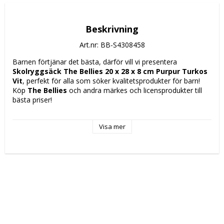
Beskrivning
Art.nr: BB-S4308458
Barnen förtjänar det bästa, därför vill vi presentera 
Skolryggsäck The Bellies 20 x 28 x 8 cm Purpur Turkos 
Vit
, perfekt för alla som söker kvalitetsprodukter för barn! 
Köp 
The Bellies
 och andra märkes och licensprodukter till 
bästa priser!
Kön: Barn, unisex
Visa mer
Fack: 1 Fack
Typ: 
Skolryggsäck
Skola
Färg: 
Vit
Purpur
Turkos
Egenskaper: 
Vadderade axelremmar