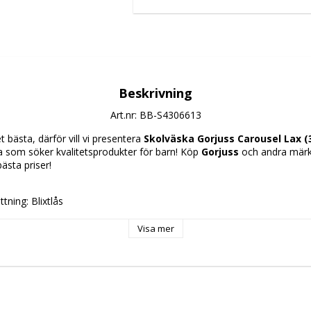
Beskrivning
Art.nr: BB-S4306613
 bästa, därför vill vi presentera 
Skolväska Gorjuss Carousel Lax (35
lla som söker kvalitetsprodukter för barn! Köp 
Gorjuss
 och andra märk
bästa priser!
tning: Blixtlås
Axelrem
ad användning: Barn
Visa mer
ska
yester
 26.5 x 10.5 cm