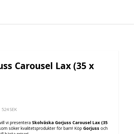
ss Carousel Lax (35 x
524 SEK
vill vi presentera
Skolväska Gorjuss Carousel Lax (35
a som söker kvalitetsprodukter för barn! Köp
Gorjuss
och
ll bästa priser!