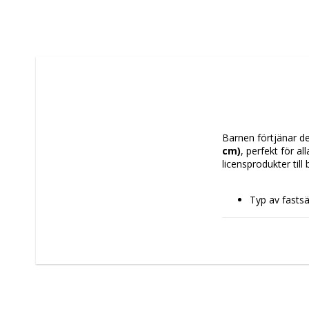
Barnen förtjänar det
cm)
, perfekt för a
licensprodukter till 
Typ av fastsät
Egenskaper: 
Rekommender
Typ: 
Skolvä
Skola
Färg: Lax
Material: Pol
Mått ca: 35 x