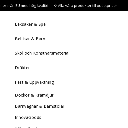
mer från EU med hög kvalité
Alla våra produkter till outletpriser
Leksaker & Spel
Bebisar & Barn
Skol och Konstnärsmaterial
Dräkter
Fest & Uppvaktning
Dockor & Kramdjur
Barnvagnar & Barnstolar
InnovaGoods