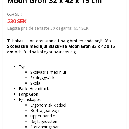
Moon Grön 32 x 42 x 15 cm
654 SEK
230 SEK
654 SEK
Lägsta pris de senaste 30 dagarna
Tillbaka till kontoret utan att ha glömt en enda pryl! Köp
Skolväska med hjul BlackFit8 Moon Grön 32 x 42 x 15
cm
och låt dina kollegor avundas dig!
Typ:
Skolväska med hjul
Skolryggsäck
Skola
Fack: Huvudfack
Färg: Grön
Egenskaper:
Ergonomisk klädsel
Borttagbar vagn
Upper handle
Reglagesystem
återvinningsbart