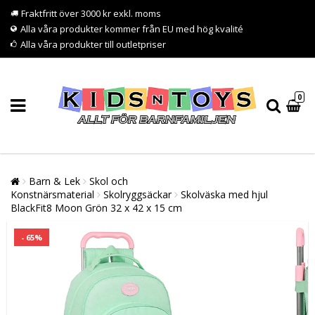
Fraktfritt över 3000 kr exkl. moms
Alla våra produkter kommer från EU med hög kvalité
Alla våra produkter till outletpriser
0
Barn & Lek
Skol och
Konstnärsmaterial
Skolryggsäckar
Skolväska med hjul
BlackFit8 Moon Grön 32 x 42 x 15 cm
- 65%