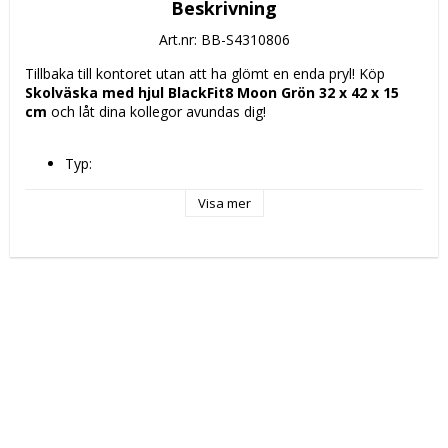
Beskrivning
Art.nr: BB-S4310806
Tillbaka till kontoret utan att ha glömt en enda pryl! Köp 
Skolväska med hjul BlackFit8 Moon Grön 32 x 42 x 15 
cm
 och låt dina kollegor avundas dig!
Typ: 
Skolväska med hjul
Skolryggsäck
Visa mer
Skola
Fack: Huvudfack
Färg: Grön
Egenskaper: 
Ergonomisk klädsel
Borttagbar vagn
Upper handle
Reglagesystem
återvinningsbart
Höjd: 85 cm
Material: Polyester 300D
Typ av fastsättning: Blixtlås