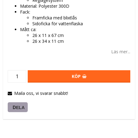
Reglagesystem
Material: Polyester 300D
Fack:
Framficka med blixtlås
Sidoficka för vattenflaska
Mått ca:
26 x 11 x 67 cm
26 x 34 x 11 cm
Läs mer...
KÖP
Maila oss, vi svarar snabbt!
DELA