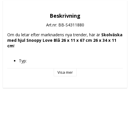
Beskrivning
Art.nr: BB-S4311880
Om du letar efter marknadens nya trender, här är 
Skolväska 
med hjul Snoopy Love Blå 26 x 11 x 67 cm 26 x 34 x 11 
cm
!
Typ: 
Skolryggsäck
Skolväska med hjul
Visa mer
Skola
Färg: Blå
Egenskaper: 
Ergonomisk klädsel
Borttagbar vagn
Upper handle
Reglagesystem
Material: Polyester 300D
Fack: 
Framficka med blixtlås