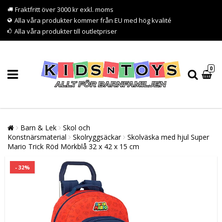
Fraktfritt över 3000 kr exkl. moms
Alla våra produkter kommer från EU med hög kvalité
Alla våra produkter till outletpriser
0
Barn & Lek
Skol och
Konstnärsmaterial
Skolryggsäckar
Skolväska med hjul Super
Mario Trick Röd Mörkblå 32 x 42 x 15 cm
- 32%