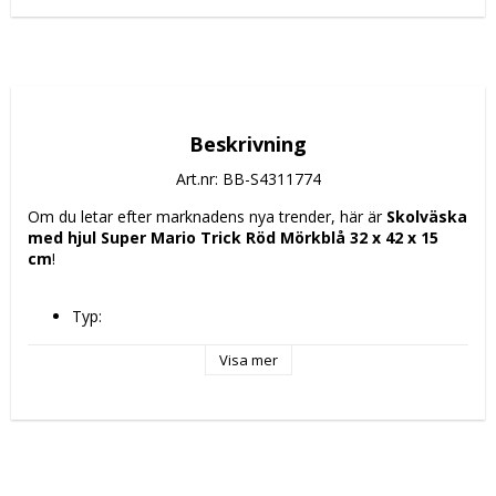
Beskrivning
Art.nr: BB-S4311774
Om du letar efter marknadens nya trender, här är 
Skolväska 
med hjul Super Mario Trick Röd Mörkblå 32 x 42 x 15 
cm
!
Typ: 
Skolryggsäck
Skolväska med hjul
Visa mer
Skola
Typ av fastsättning: Blixtlås
Material: 
Polyester 300D
PVC
Gummi