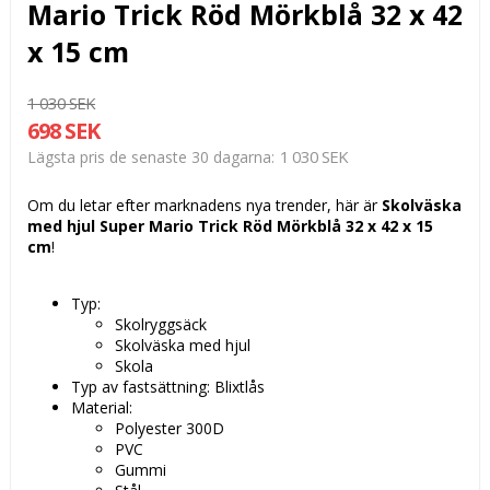
Mario Trick Röd Mörkblå 32 x 42
x 15 cm
1 030 SEK
698 SEK
1 030 SEK
Lägsta pris de senaste 30 dagarna
Om du letar efter marknadens nya trender, här är
Skolväska
med hjul Super Mario Trick Röd Mörkblå 32 x 42 x 15
cm
!
Typ:
Skolryggsäck
Skolväska med hjul
Skola
Typ av fastsättning: Blixtlås
Material:
Polyester 300D
PVC
Gummi