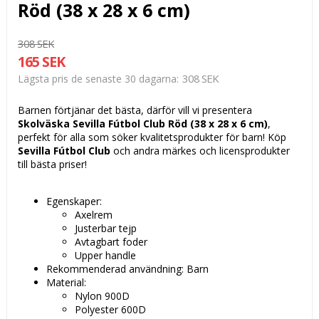
Röd (38 x 28 x 6 cm)
308 SEK
165 SEK
308 SEK
Lägsta pris de senaste 30 dagarna
Barnen förtjänar det bästa, därför vill vi presentera
Skolväska Sevilla Fútbol Club Röd (38 x 28 x 6 cm)
,
perfekt för alla som söker kvalitetsprodukter för barn! Köp
Sevilla Fútbol Club
och andra märkes och licensprodukter
till bästa priser!
Egenskaper:
Axelrem
Justerbar tejp
Avtagbart foder
Upper handle
Rekommenderad användning: Barn
Material:
Nylon 900D
Polyester 600D