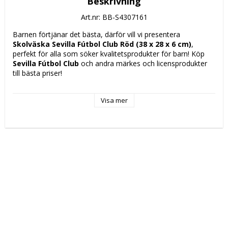
Beskrivning
Art.nr: BB-S4307161
Barnen förtjänar det bästa, därför vill vi presentera 
Skolväska Sevilla Fútbol Club Röd (38 x 28 x 6 cm)
, 
perfekt för alla som söker kvalitetsprodukter för barn! Köp 
Sevilla Fútbol Club
 och andra märkes och licensprodukter 
till bästa priser!
Egenskaper: 
Visa mer
Axelrem
Justerbar tejp
Avtagbart foder
Upper handle
Rekommenderad användning: Barn
Material: 
Nylon 900D
Polyester 600D
Design: Sportig
Typ: Skolväska
Färg: Röd
Typ av fastsättning: Blixtlås
Mått ca: 38 x 28 x 6 cm