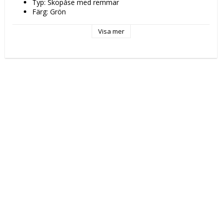
Typ: Skopåse med remmar
Färg: Grön
Egenskaper: Strypskyddslås
Design: Förskola
Visa mer
Material: Polyester 300D
Typ av fastsättning: 
Blixtlås
Skosnöre
Fack: Innerficka
Mått ca: 26 x 34 x 1 cm