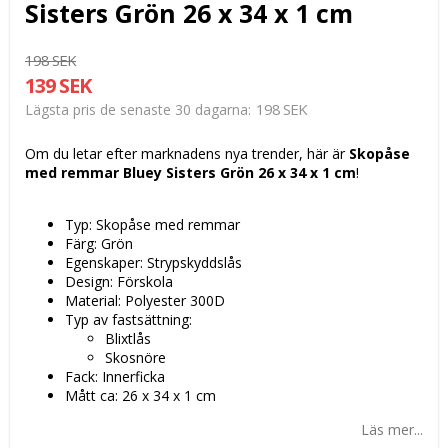
Sisters Grön 26 x 34 x 1 cm
198 SEK
139 SEK
198 SEK
Lägsta pris de senaste 30 dagarna
Om du letar efter marknadens nya trender, här är
Skopåse
med remmar Bluey Sisters Grön 26 x 34 x 1 cm
!
Typ: Skopåse med remmar
Färg: Grön
Egenskaper: Strypskyddslås
Design: Förskola
Material: Polyester 300D
Typ av fastsättning:
Blixtlås
Skosnöre
Fack: Innerficka
Mått ca: 26 x 34 x 1 cm
Läs mer...