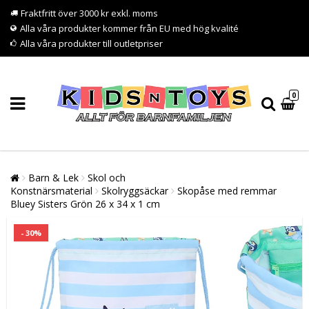
Fraktfritt över 3000 kr exkl. moms
Alla våra produkter kommer från EU med hög kvalité
Alla våra produkter till outletpriser
0
Barn & Lek
Skol och
Konstnärsmaterial
Skolryggsäckar
Skopåse med remmar
Bluey Sisters Grön 26 x 34 x 1 cm
- 30%