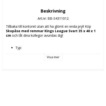
Beskrivning
Art.nr: BB-S4311012
Tillbaka till kontoret utan att ha glömt en enda pryl! Köp 
Skopåse med remmar Kings League Svart 35 x 40 x 1 
cm
 och låt dina kollegor avundas dig!
Typ: 
Skolryggsäck
Skopåse med remmar
Visa mer
Fack: 
Huvudfack
Innerficka
Sidoficka för vattenflaska x 2
Bottenfack med dragkedja
Sidoficka. x 2
Färg: Svart
Egenskaper: 
Vattenavstötande
Justerbara remmar