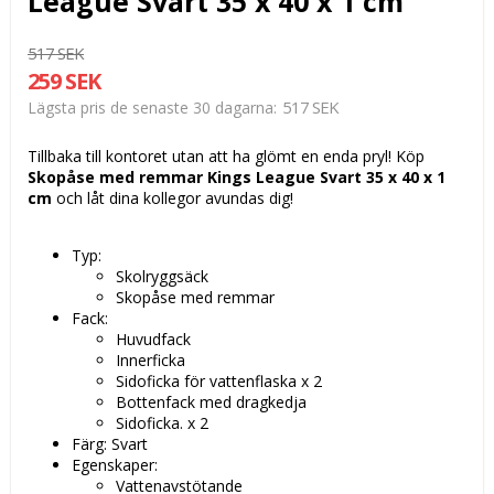
League Svart 35 x 40 x 1 cm
517 SEK
259 SEK
517 SEK
Lägsta pris de senaste 30 dagarna
Tillbaka till kontoret utan att ha glömt en enda pryl! Köp
Skopåse med remmar Kings League Svart 35 x 40 x 1
cm
och låt dina kollegor avundas dig!
Typ:
Skolryggsäck
Skopåse med remmar
Fack:
Huvudfack
Innerficka
Sidoficka för vattenflaska x 2
Bottenfack med dragkedja
Sidoficka. x 2
Färg: Svart
Egenskaper:
Vattenavstötande