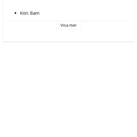
Kön: Barn
Typ: 
Skopåse med remmar
Visa mer
Skola
Färg: Rosa
Material: Polyuretan
Egenskaper: Strypskyddslås
Typ av fastsättning: Skosnöre
Innehåller: Innerficka
Mått ca: 26 x 34 x 1 cm