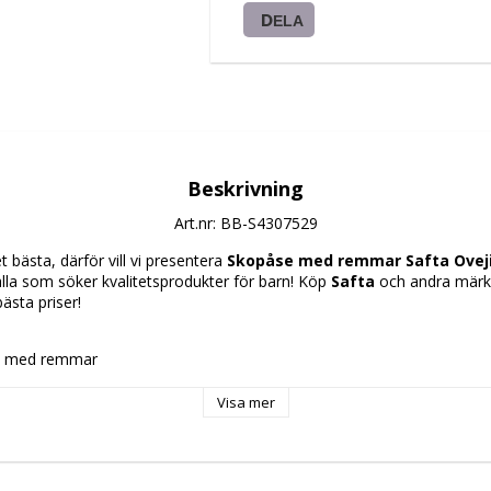
DELA
Beskrivning
Art.nr: BB-S4307529
 bästa, därför vill vi presentera 
Skopåse med remmar Safta Ovejita
 alla som söker kvalitetsprodukter för barn! Köp 
Safta
 och andra märk
bästa priser!
e med remmar
Visa mer
t rengöra
kyddslås
kola
ttning: 