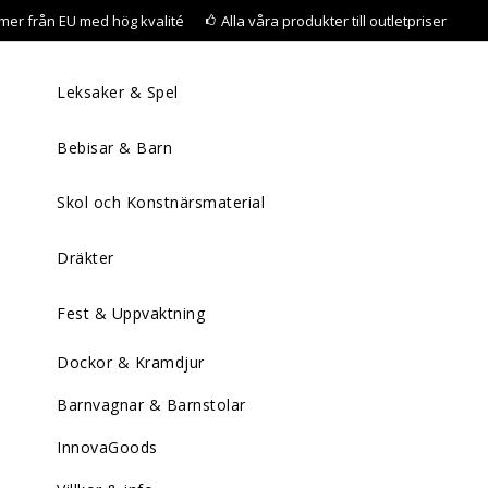
mer från EU med hög kvalité
Alla våra produkter till outletpriser
Leksaker & Spel
Bebisar & Barn
Skol och Konstnärsmaterial
Dräkter
Fest & Uppvaktning
Dockor & Kramdjur
Barnvagnar & Barnstolar
InnovaGoods