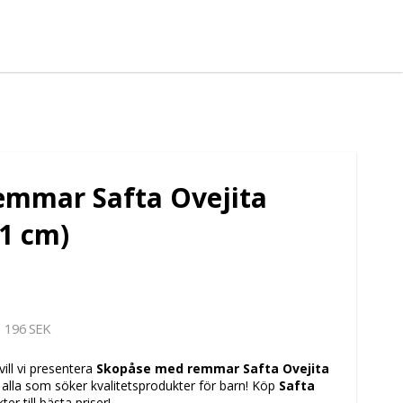
emmar Safta Ovejita
 1 cm)
196 SEK
vill vi presentera
Skopåse med remmar Safta Ovejita
r alla som söker kvalitetsprodukter för barn! Köp
Safta
r till bästa priser!