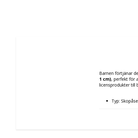
Barnen förtjänar det
1 cm)
, perfekt för
licensprodukter till 
Typ: Skopås
Färg: Grön
Egenskaper: 
Lätt at
Stryps
Design: Förs
Typ av fastsä