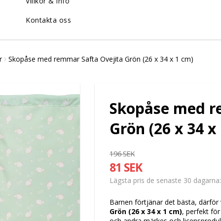
Villkor & info
Kontakta oss
r
Skopåse med remmar Safta Ovejita Grön (26 x 34 x 1 cm)
Skopåse med r
Grön (26 x 34 x
196 SEK
81 SEK
Lägsta pris de senaste 30 dagarna
Barnen förtjänar det bästa, därför 
Grön (26 x 34 x 1 cm)
, perfekt fö
och andra märkes och licensprodukte